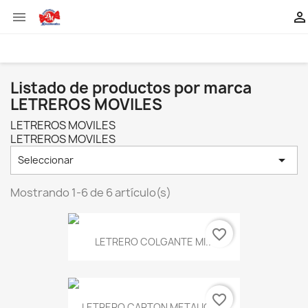


Listado de productos por marca
LETREROS MOVILES
LETREROS MOVILES
LETREROS MOVILES

Seleccionar
Mostrando 1-6 de 6 artículo(s)
favorite_border
LETRERO COLGANTE MI...
favorite_border
LETRERO CARTON METALICO...