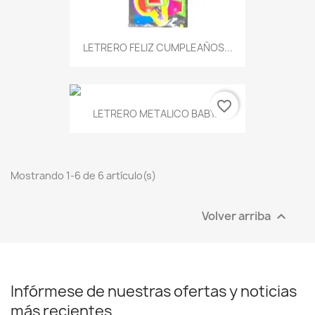
LETRERO FELIZ CUMPLEAÑOS...
favorite_border
LETRERO METALICO BABY...
Mostrando 1-6 de 6 artículo(s)
Volver arriba

Infórmese de nuestras ofertas y noticias
más recientes...