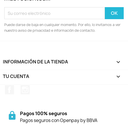
Puede darse de baja en cualquier momento. Por ello, lo invitamos a ver
nuestro aviso de privacidad e información de contacto.
INFORMACIÓN DE LA TIENDA
keyboard_arrow_down
TU CUENTA

Facebook
Instagram
Pagos 100% seguros
Pagos seguros con Openpay by BBVA