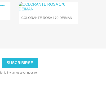
..

Vista rápida
COLORANTE ROSA 170 DEIMAN...
o, lo invitamos a ver nuestro