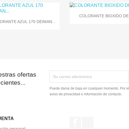

Vista rápida
COLORANTE BIOXIDO DE.

Vista rápida
ORANTE AZUL 170 DEIMAN...
stras ofertas
cientes...
Puede darse de baja en cualquier momento. Por ell
aviso de privacidad e información de contacto.
UENTA
Facebook
Instagram
ación personal