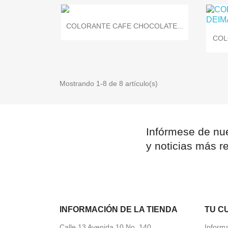

Vista rápida
COLORANTE CAFE CHOCOLATE...
COL
Mostrando 1-8 de 8 artículo(s)
Infórmese de nue
y noticias más re
INFORMACIÓN DE LA TIENDA
TU C
Calle 13 Avenida 10 No. 140
Inform