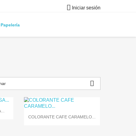

Iniciar sesión
Papelería

nar
..

Vista rápida
COLORANTE CAFE CARAMELO...