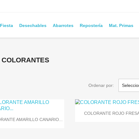
 Fiesta
Desechables
Abarrotes
Repostería
Mat. Primas
rca COLORANTES
Ordenar por:
Seleccio

Vista rápida
COLORANTE ROJO FRESA.

Vista rápida
RANTE AMARILLO CANARIO...