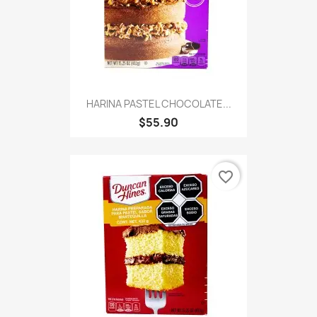
HARINA PASTEL CHOCOLATE...
$55.90
favorite_border