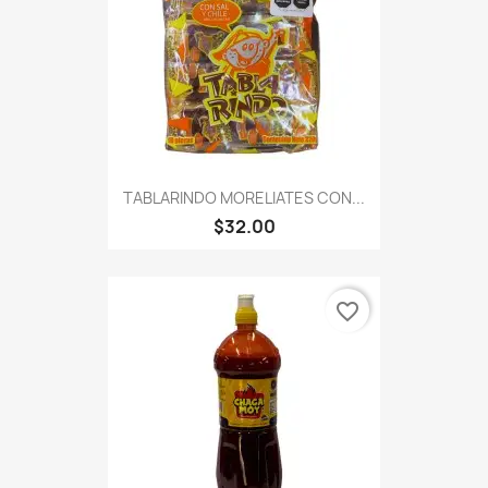
TABLARINDO MORELIATES CON...
$32.00
favorite_border