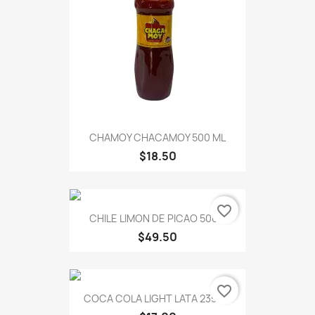
CHAMOY CHACAMOY 500 ML
$18.50
favorite_border
CHILE LIMON DE PICAO 500...
$49.50
favorite_border
COCA COLA LIGHT LATA 235 ML