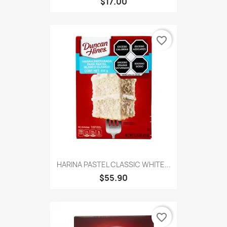
$17.00
favorite_border
HARINA PASTEL CLASSIC WHITE...
$55.90
favorite_border