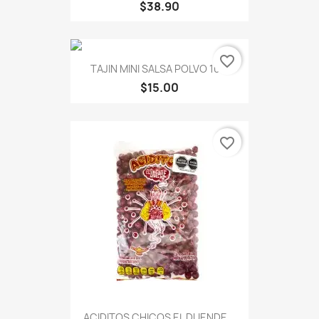
$38.90
favorite_border
TAJIN MINI SALSA POLVO 10...
$15.00
favorite_border
ACIDITOS CHICOS EL DUENDE...