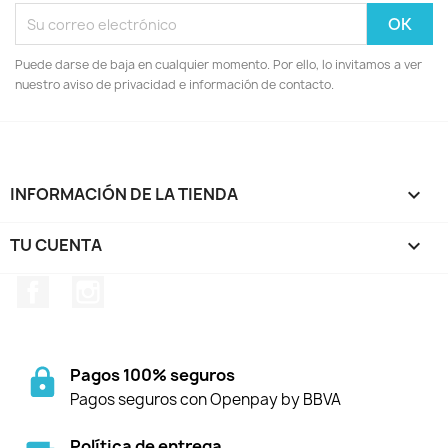
Puede darse de baja en cualquier momento. Por ello, lo invitamos a ver
nuestro aviso de privacidad e información de contacto.
INFORMACIÓN DE LA TIENDA
keyboard_arrow_down
TU CUENTA

Facebook
Instagram
Pagos 100% seguros
Pagos seguros con Openpay by BBVA
Política de entrega