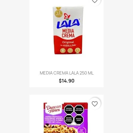
favorite_border
MEDIA CREMA LALA 250 ML
$14.90
favorite_border