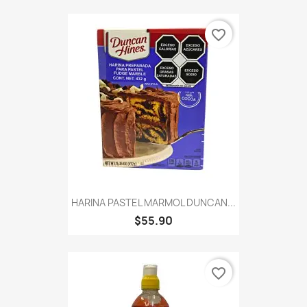
favorite_border
HARINA PASTEL MARMOL DUNCAN...
$55.90
favorite_border